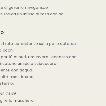
le di geranio rinvigorisce
ituita da un infuso di rosa canina
so
strato consistente sulla pelle detersa,
a occhi.
 per 10 minuti, rimuovere l'eccesso con
di cotone umido e sciacquare
nte con acqua.
 volte a settimana.
sterno.
NSIGLIO!
agire la maschera: