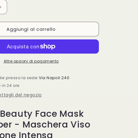
Aumenta
quantità
per
Aggiungi al carrello
Express
Beauty
Face
Mask
Cucumber
Apivita
Altre opzioni di pagamento
2x8ml
bile presso la sede
Via Napoli 240
o in 24 ore
dettagli del negozio
 Beauty Face Mask
er - Maschera Viso
ione Intensa