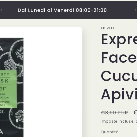
Dal Lunedi al Venerdi 08:00-21:00
APIVITA
Expr
Face
Cuc
Apiv
Prezzo
P
€
€3,90 EUR
di
s
Imposte incluse.
listino
Quantità
Quantità