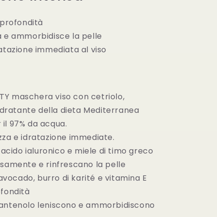
 profondità
a e ammorbidisce la pelle
ratazione immediata al viso
Y maschera viso con cetriolo,
 idratante della dieta Mediterranea
il 97% da acqua.
zza e idratazione immediate.
, acido ialuronico e miele di timo greco
nsamente e rinfrescano la pelle
, avocado, burro di karité e vitamina E
ofondità
antenolo leniscono e ammorbidiscono