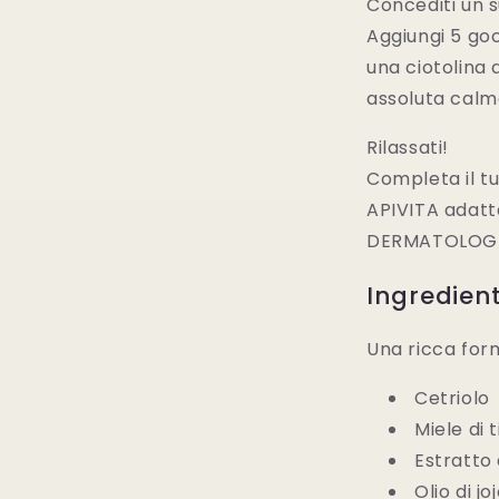
Concediti un 
Aggiungi 5 goc
una ciotolina 
assoluta calma
Rilassati!
Completa il t
APIVITA adatta
DERMATOLOGI
Ingredient
Una ricca for
Cetriolo
Miele di
Estratto
Olio di j