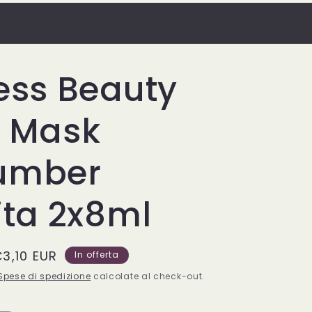
Sabato 08:30-13:30 / 16:00-20:00 Domenica
Chiuso
ess Beauty
 Mask
umber
ita 2x8ml
rezzo
3,10 EUR
In offerta
contato
Spese di spedizione
calcolate al check-out.