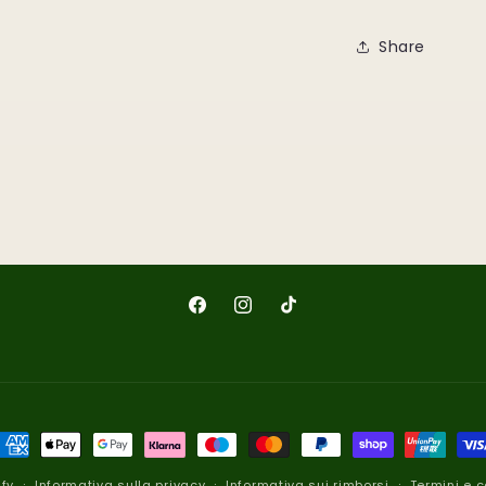
Share
Facebook
Instagram
TikTok
etodi
i
fy
Informativa sulla privacy
Informativa sui rimborsi
Termini e c