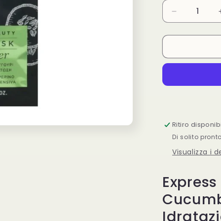
Diminuisci
quantità
per
Express
Beauty
Face
Mask
Cucumber
Apivita
2x8ml
Ritiro disponi
Di solito pront
Visualizza i 
Express
Cucumb
Idrataz