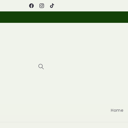
Vai
Via Napoli 240, Arzano
direttamente
Facebook
Instagram
TikTok
ai contenuti
Home