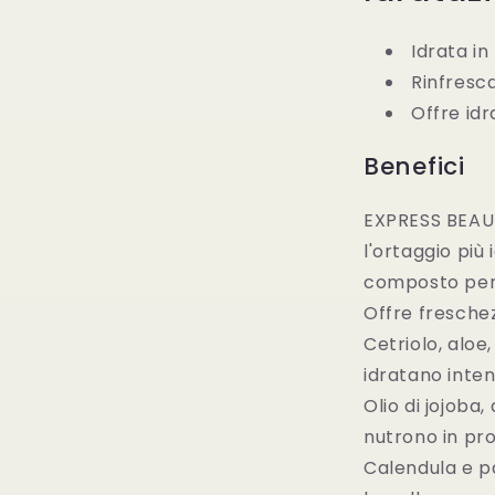
Idrata in
Rinfresc
Offre id
Benefici
EXPRESS BEAUT
l'ortaggio più
composto per 
Offre fresche
Cetriolo, aloe
idratano inte
Olio di jojoba
nutrono in pr
Calendula e p