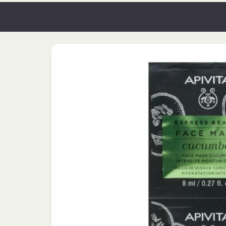
Orario Continuato
Passa alle
informazioni
sul
prodotto