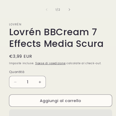
multimediali
1
su
1
/
2
in
finestra
modale
LOVRÉN
Lovrén BBCream 7
Effects Media Scura
Prezzo
€3,99 EUR
di
Imposte incluse.
Spese di spedizione
calcolate al check-out.
listino
Quantità
Quantità
Diminuisci
Aumenta
quantità
quantità
per
per
Aggiungi al carrello
Lovrén
Lovrén
BBCream
BBCream
7
7