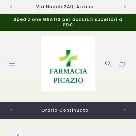
Vai
direttamente
Via Napoli 240, Arzano
ai contenuti
Spedizione GRATIS per acquisti superiori a
80€
Carrello
Orario Continuato
Da
Passa alle
informazioni
sul