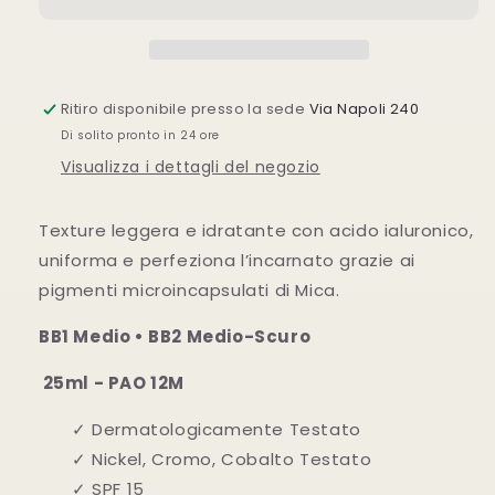
Effects
Effects
Media
Media
Scura
Scura
Ritiro disponibile presso la sede
Via Napoli 240
Di solito pronto in 24 ore
Visualizza i dettagli del negozio
Texture leggera e idratante con acido ialuronico,
uniforma e perfeziona l’incarnato grazie ai
pigmenti microincapsulati di Mica.
BB1 Medio • BB2 Medio-Scuro
25ml - PAO 12M
✓ Dermatologicamente Testato
✓ Nickel, Cromo, Cobalto Testato
✓ SPF 15