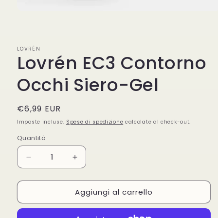
Apri
contenuti
multimediali
1
in
LOVRÉN
finestra
Lovrén EC3 Contorno
modale
Occhi Siero-Gel
Prezzo
€6,99 EUR
di
Imposte incluse.
Spese di spedizione
calcolate al check-out.
listino
Quantità
Quantità
Diminuisci
Aumenta
quantità
quantità
per
per
Aggiungi al carrello
Lovrén
Lovrén
EC3
EC3
Contorno
Contorno