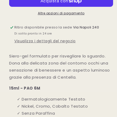
Occhi
Occhi
Siero-
Siero-
Gel
Gel
Altre opzioni di pagamento
Ritiro disponibile presso la sede
Via Napoli 240
Di solito pronto in 24 ore
Visualizza i dettagli del negozio
Siero-gel formulato per risvegliare lo sguardo.
Dona alla delicata zona del contorno occhi una
sensazione di benessere e un aspetto luminoso
grazie alla presenza di Centella.
15ml - PAO 6M
✓ Dermatologicamente Testato
✓ Nickel, Cromo, Cobalto Testato
✓ Senza Paraffina