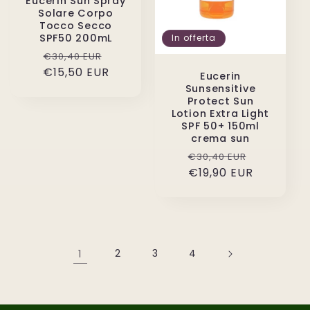
Eucerin Sun Spray
Solare Corpo
Tocco Secco
SPF50 200mL
In offerta
Prezzo
Prezzo
€30,40 EUR
€15,50 EUR
di
scontato
Eucerin
listino
Sunsensitive
Protect Sun
Lotion Extra Light
SPF 50+ 150ml
crema sun
Prezzo
Prezzo
€30,40 EUR
di
€19,90 EUR
scontato
listino
1
2
3
4