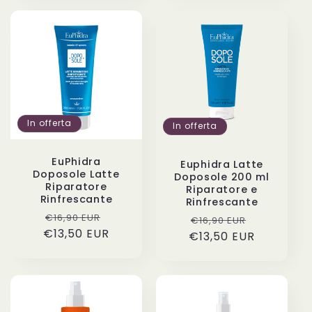
listino
In offerta
In offerta
EuPhidra
Euphidra Latte
Doposole Latte
Doposole 200 ml
Riparatore
Riparatore e
Rinfrescante
Rinfrescante
Prezzo
Prezzo
€16,90 EUR
Prezzo
Prezzo
€16,90 EUR
€13,50 EUR
di
scontato
€13,50 EUR
di
scontato
listino
listino