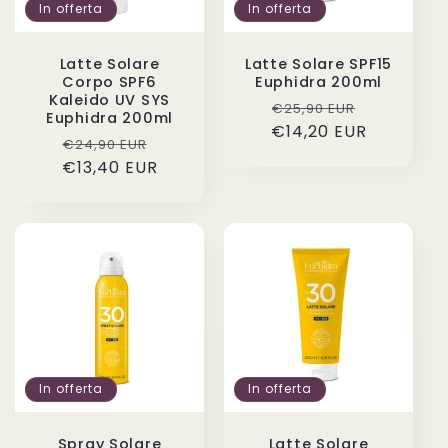
In offerta
In offerta
Latte Solare
Latte Solare SPF15
Corpo SPF6
Euphidra 200ml
Kaleido UV SYS
Prezzo
Prezzo
€25,90 EUR
Euphidra 200ml
€14,20 EUR
di
scontato
Prezzo
Prezzo
€24,90 EUR
listino
€13,40 EUR
di
scontato
listino
In offerta
In offerta
Spray Solare
Latte Solare