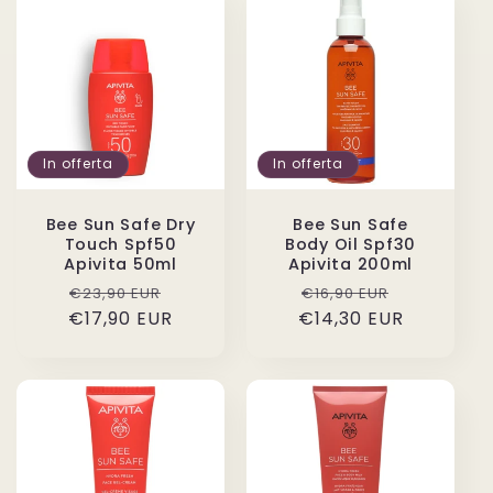
In offerta
In offerta
Bee Sun Safe Dry
Bee Sun Safe
Touch Spf50
Body Oil Spf30
Apivita 50ml
Apivita 200ml
Prezzo
Prezzo
Prezzo
Prezzo
€23,90 EUR
€16,90 EUR
€17,90 EUR
di
scontato
€14,30 EUR
di
scontato
listino
listino