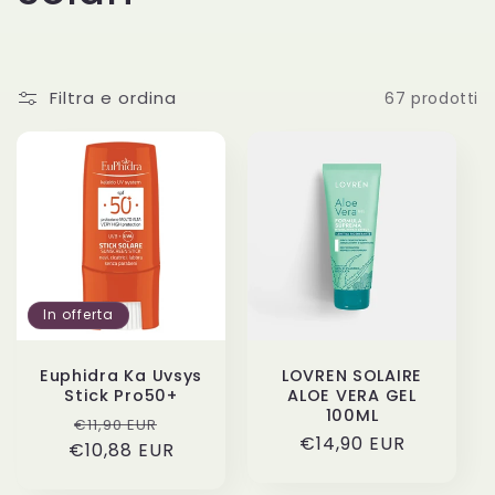
o
l
Filtra e ordina
67 prodotti
l
e
z
i
In offerta
o
n
Euphidra Ka Uvsys
LOVREN SOLAIRE
Stick Pro50+
ALOE VERA GEL
100ML
e
Prezzo
Prezzo
€11,90 EUR
Prezzo
€14,90 EUR
€10,88 EUR
di
scontato
di
:
listino