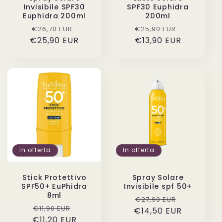
Invisibile SPF30
SPF30 Euphidra
Euphidra 200ml
200ml
Prezzo
Prezzo
Prezzo
Prezzo
€26,70 EUR
€25,90 EUR
€25,90 EUR
di
scontato
€13,90 EUR
di
scontato
listino
listino
In offerta
In offerta
Stick Protettivo
Spray Solare
SPF50+ EuPhidra
Invisibile spf 50+
8ml
Prezzo
Prezzo
€27,90 EUR
Prezzo
Prezzo
€11,90 EUR
€14,50 EUR
di
scontato
€11,20 EUR
di
scontato