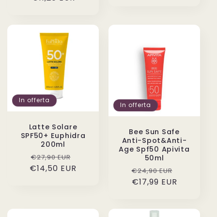
listino
listino
In offerta
In offerta
Latte Solare
Bee Sun Safe
SPF50+ Euphidra
Anti-Spot&Anti-
200ml
Age Spf50 Apivita
Prezzo
Prezzo
€27,90 EUR
50ml
€14,50 EUR
di
scontato
Prezzo
Prezzo
€24,90 EUR
listino
di
€17,99 EUR
scontato
listino