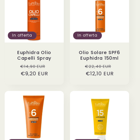
In offerta
In offerta
Euphidra Olio
Olio Solare SPF6
Capelli Spray
Euphidra 150ml
Prezzo
Prezzo
Prezzo
Prezzo
€14,90 EUR
€22,40 EUR
di
€9,20 EUR
scontato
di
€12,10 EUR
scontato
listino
listino