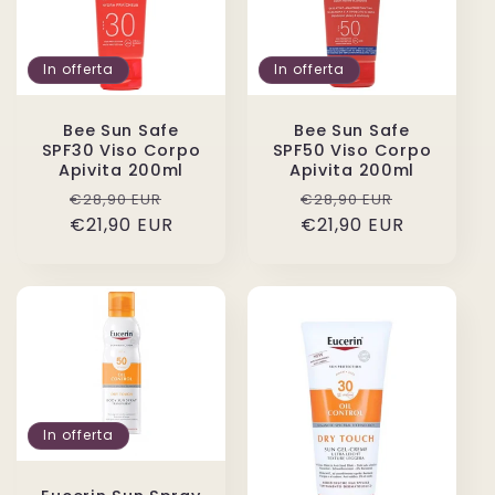
In offerta
In offerta
Bee Sun Safe
Bee Sun Safe
SPF30 Viso Corpo
SPF50 Viso Corpo
Apivita 200ml
Apivita 200ml
Prezzo
Prezzo
Prezzo
Prezzo
€28,90 EUR
€28,90 EUR
€21,90 EUR
di
scontato
€21,90 EUR
di
scontato
listino
listino
In offerta