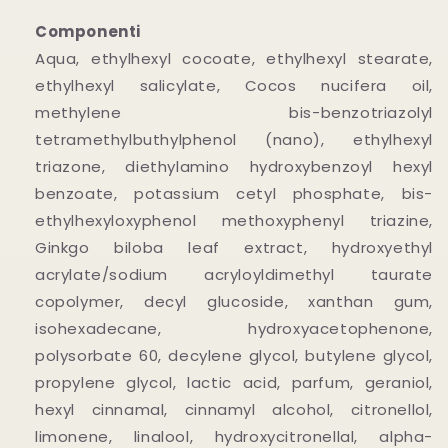
Componenti
Aqua, ethylhexyl cocoate, ethylhexyl stearate,
ethylhexyl salicylate, Cocos nucifera oil,
methylene bis-benzotriazolyl
tetramethylbuthylphenol (nano), ethylhexyl
triazone, diethylamino hydroxybenzoyl hexyl
benzoate, potassium cetyl phosphate, bis-
ethylhexyloxyphenol methoxyphenyl triazine,
Ginkgo biloba leaf extract, hydroxyethyl
acrylate/sodium acryloyldimethyl taurate
copolymer, decyl glucoside, xanthan gum,
isohexadecane, hydroxyacetophenone,
polysorbate 60, decylene glycol, butylene glycol,
propylene glycol, lactic acid, parfum, geraniol,
hexyl cinnamal, cinnamyl alcohol, citronellol,
limonene, linalool, hydroxycitronellal, alpha-