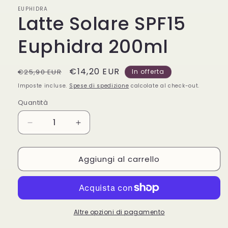
in
EUPHIDRA
finestra
Latte Solare SPF15
modale
Euphidra 200ml
Prezzo
Prezzo
€14,20 EUR
€25,90 EUR
In offerta
di
scontato
Imposte incluse.
Spese di spedizione
calcolate al check-out.
listino
Quantità
Quantità
Diminuisci
Aumenta
quantità
quantità
per
per
Aggiungi al carrello
Latte
Latte
Solare
Solare
SPF15
SPF15
Euphidra
Euphidra
200ml
200ml
Altre opzioni di pagamento