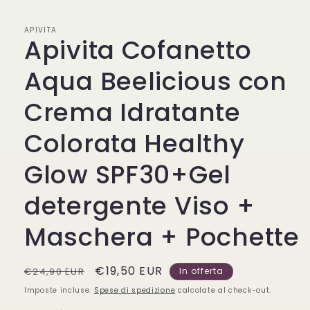
finestra
modale
APIVITA
Apivita Cofanetto
Aqua Beelicious con
Crema Idratante
Colorata Healthy
Glow SPF30+Gel
detergente Viso +
Maschera + Pochette
Prezzo
Prezzo
€19,50 EUR
€24,90 EUR
In offerta
di
scontato
Imposte incluse.
Spese di spedizione
calcolate al check-out.
listino