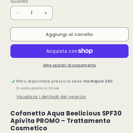
Quantità
Quantità
Diminuisci
Aumenta
quantità
quantità
per
per
Aggiungi al carrello
Apivita
Apivita
Cofanetto
Cofanetto
Aqua
Aqua
Beelicious
Beelicious
con
con
Crema
Crema
Altre opzioni di pagamento
Idratante
Idratante
Colorata
Colorata
Ritiro disponibile presso la sede
Via Napoli 240
Healthy
Healthy
Di solito pronto in 24 ore
Glow
Glow
SPF30+Gel
SPF30+Gel
Visualizza i dettagli del negozio
detergente
detergente
Viso
Viso
Cofanetto Aqua Beelicious SPF30
+
+
Apivita PROMO – Trattamento
Maschera
Maschera
Cosmetico
+
+