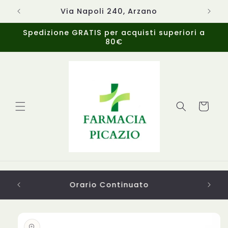
Vai
direttamente
Via Napoli 240, Arzano
ai contenuti
Spedizione GRATIS per acquisti superiori a
80€
Carrello
Sa
Passa alle
informazioni
sul