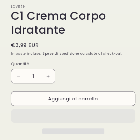
in
LOVRÉN
finestra
C1 Crema Corpo
modale
Idratante
Prezzo
€3,99 EUR
di
Imposte incluse.
Spese di spedizione
calcolate al check-out.
listino
Quantità
Quantità
Diminuisci
Aumenta
quantità
quantità
per
per
Aggiungi al carrello
C1
C1
Crema
Crema
Corpo
Corpo
Idratante
Idratante