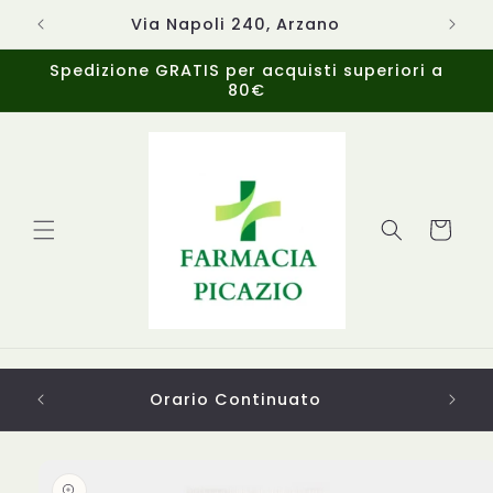
Vai
direttamente
Via Napoli 240, Arzano
ai contenuti
Spedizione GRATIS per acquisti superiori a
80€
Carrello
Orario Continuato
Passa alle
informazioni
sul