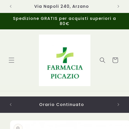
Vai
direttamente
Via Napoli 240, Arzano
ai contenuti
Spedizione GRATIS per acquisti superiori a
80€
Carrello
Orario Continuato
Da
Passa alle
informazioni
sul