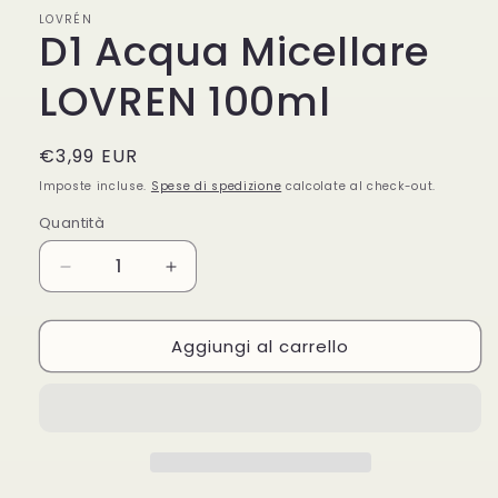
in
LOVRÉN
finestra
D1 Acqua Micellare
modale
LOVREN 100ml
Prezzo
€3,99 EUR
di
Imposte incluse.
Spese di spedizione
calcolate al check-out.
listino
Quantità
Quantità
Diminuisci
Aumenta
quantità
quantità
per
per
Aggiungi al carrello
D1
D1
Acqua
Acqua
Micellare
Micellare
LOVREN
LOVREN
100ml
100ml