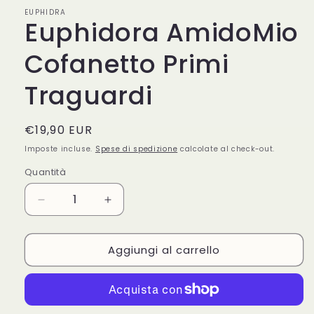
in
EUPHIDRA
finestra
Euphidora AmidoMio
modale
Cofanetto Primi
Traguardi
Prezzo
€19,90 EUR
di
Imposte incluse.
Spese di spedizione
calcolate al check-out.
listino
Quantità
Quantità
Diminuisci
Aumenta
quantità
quantità
per
per
Aggiungi al carrello
Euphidora
Euphidora
AmidoMio
AmidoMio
Cofanetto
Cofanetto
Primi
Primi
Traguardi
Traguardi