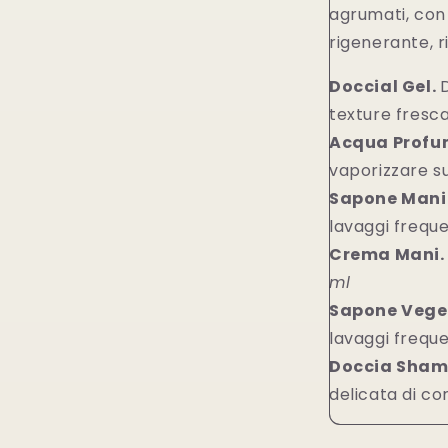
agrumati, con 
rigenerante, ri
Doccial Gel.
texture fresc
Acqua Profu
vaporizzare su 
Sapone Mani
lavaggi freque
Crema Mani.
ml
Sapone Vege
lavaggi freque
Doccia Sham
delicata di co