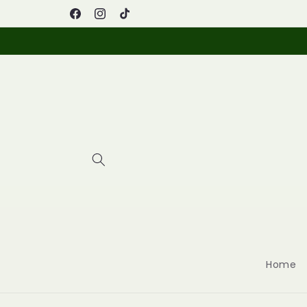
Vai
Farmacia Picazio
direttamente
Facebook
Instagram
TikTok
ai contenuti
Home