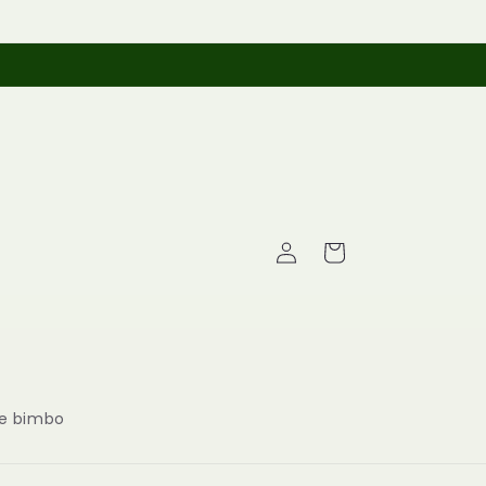
Whatsapp +393514043739
Accedi
Carrello
 bimbo