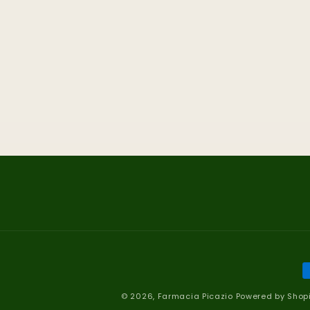
M
d
© 2026,
Farmacia Picazio
Powered by Shopi
p