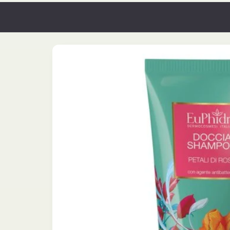
Orario Continuato
Passa alle
informazioni
sul
prodotto