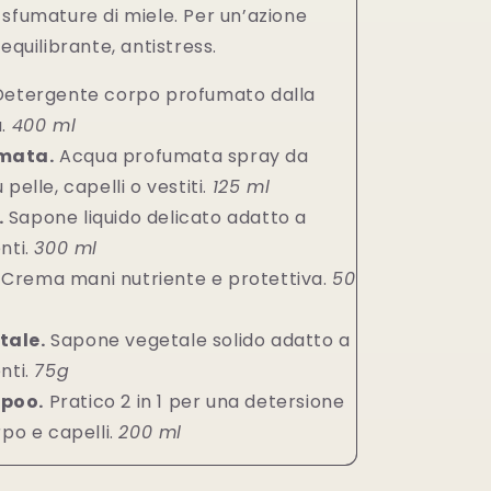
sfumature di miele. Per un’azione
equilibrante, antistress.
Detergente corpo profumato dalla
a.
400 ml
mata.
Acqua profumata spray da
pelle, capelli o vestiti.
125 ml
.
Sapone liquido delicato adatto a
nti.
300 ml
Crema mani nutriente e protettiva.
50
tale.
Sapone vegetale solido adatto a
nti.
75g
poo.
Pratico 2 in 1 per una detersione
rpo e capelli.
200 ml