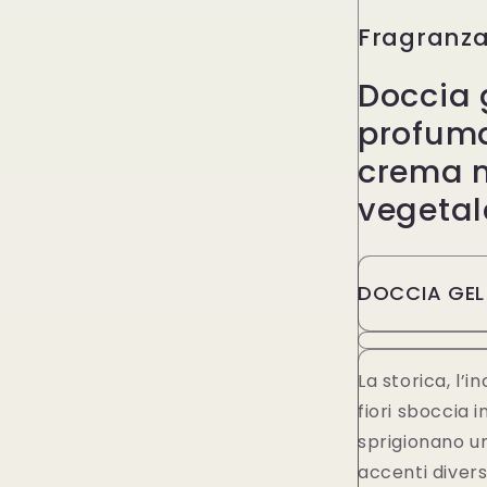
Fragranza
Doccia 
profuma
crema 
vegetal
DOCCIA GEL
La storica, l’
fiori sboccia 
sprigionano u
accenti divers