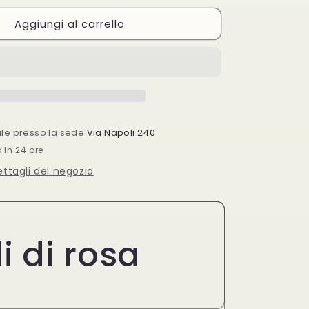
per
Aggiungi al carrello
Euphidra
doccia
shampoo
Petali
di
Rosa
bile presso la sede
Via Napoli 240
o in 24 ore
dettagli del negozio
i di rosa