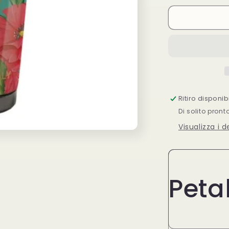
per
Euphidra
doccia
shampoo
Petali
di
Rosa
Ritiro disponi
Di solito pront
Visualizza i 
Petal