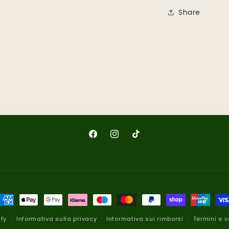
Share
Facebook
Instagram
TikTok
etodi
i
fy
Informativa sulla privacy
Informativa sui rimborsi
Termini e c
agamento