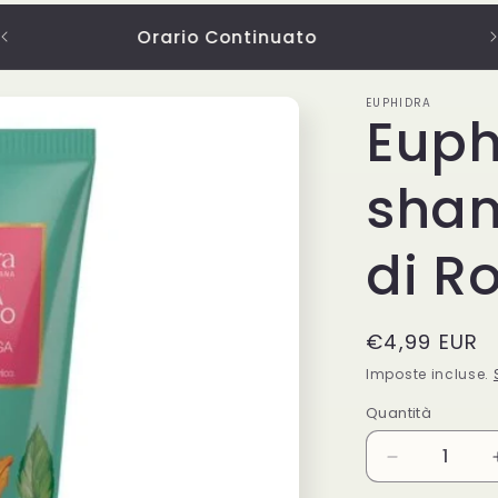
Dal Lunedi al Venerdi 08:00-21:00
EUPHIDRA
Euph
sham
di R
Prezzo
€4,99 EUR
di
Imposte incluse.
listino
Quantità
Quantità
Diminuisci
quantità