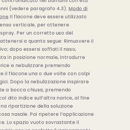
è controindicato nei bambini con età
 anni (vedere paragrafo 4.3).
Modo di
ione
Il flacone deve essere utilizzato
senso verticale, per ottenere
 spray. Per un corretto uso del
attenersi a quanto segue: Rimuovere il
vo; dopo essersi soffiati il naso,
ta in posizione normale, introdurre
narice e nebulizzare premendo
 il flacone una o due volte con colpi
gici. Dopo la nebulizzazione inspirare
e a bocca chiusa, premendo
 dito indice sull’altra narice, al fine
una ripartizione della soluzione
cosa nasale. Poi ripetere l’applicazione
ice. Lo spazio vuoto sovrastante il