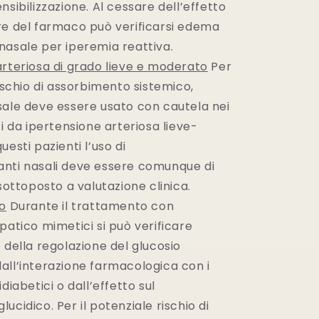
nsibilizzazione. Al cessare dell’effetto
re del farmaco può verificarsi edema
nasale per iperemia reattiva.
arteriosa di grado lieve e moderato
Per
rischio di assorbimento sistemico,
sale deve essere usato con cautela nei
ti da ipertensione arteriosa lieve-
uesti pazienti l’uso di
nti nasali deve essere comunque di
 sottoposto a valutazione clinica.
to
Durante il trattamento con
patico mimetici si può verificare
 della regolazione del glucosio
all’interazione farmacologica con i
diabetici o dall’effetto sul
ucidico. Per il potenziale rischio di