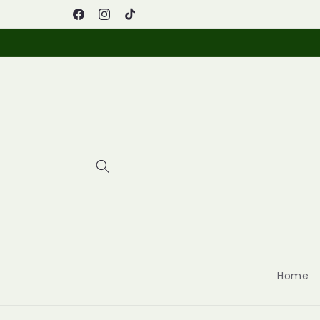
Vai
Farmacia Picazio
direttamente
Facebook
Instagram
TikTok
ai contenuti
Home