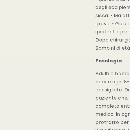
degli eccipient
sicca. • Malat
grave. • Glauc
ipertrofia pro
Dopo chirurgia
Bambini di età 
Posologia
Adulti e bambin
narice ogni 8-
consigliate. D
paziente che, 
completa entro
medico; in og
protratto per 