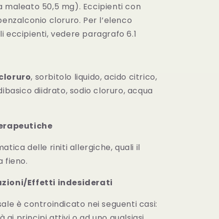
a maleato 50,5 mg). Eccipienti con
benzalconio cloruro. Per l’elenco
 eccipienti, vedere paragrafo 6.1
cloruro
, sorbitolo liquido, acido citrico,
dibasico diidrato, sodio cloruro, acqua
terapeutiche
tica delle riniti allergiche, quali il
 fieno.
zioni/Effetti indesiderati
ale è controindicato nei seguenti casi:
tà ai principi attivi o ad uno qualsiasi