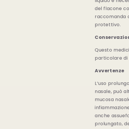
liquido è nec
del flacone co
raccomanda di 
protettivo.
Conservazio
Questo medici
particolare di
Avvertenze
L’uso prolunga
nasale, può al
mucosa nasale
infiammazione 
anche assuefaz
prolungato, de