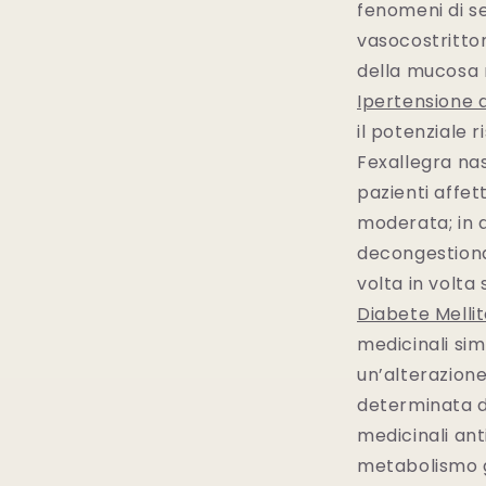
fenomeni di se
vasocostritto
della mucosa 
Ipertensione 
il potenziale 
Fexallegra na
pazienti affet
moderata; in q
decongestiona
volta in volta
Diabete Melli
medicinali sim
un’alterazione
determinata d
medicinali anti
metabolismo gl