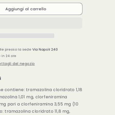
per
Aggiungi al carrello
RA
FEXALLEGRA
NASALE
SPRAY
FL10ML
bile presso la sede
Via Napoli 240
o in 24 ore
dettagli del negozio
i
one contiene: tramazolina cloridrato 1,18
azolina 1,01 mg, clorfeniramina
mg pari a clorfeniramina 3,55 mg (10
: tramazolina cloridrato 11,8 mg,