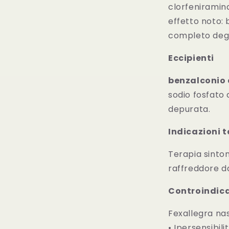
clorfeniramin
effetto noto: 
completo degli
Eccipienti
benzalconio 
sodio fosfato 
depurata.
Indicazioni 
Terapia sintoma
raffreddore da
Controindica
Fexallegra nas
• Ipersensibili