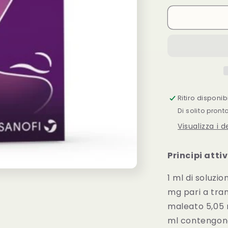
per
FEXALLEG
NASALE
SPRAY
FL10ML
Ritiro disponi
Di solito pront
Visualizza i 
Principi attiv
1 ml di soluzi
mg pari a tram
maleato 5,05 
ml contengono