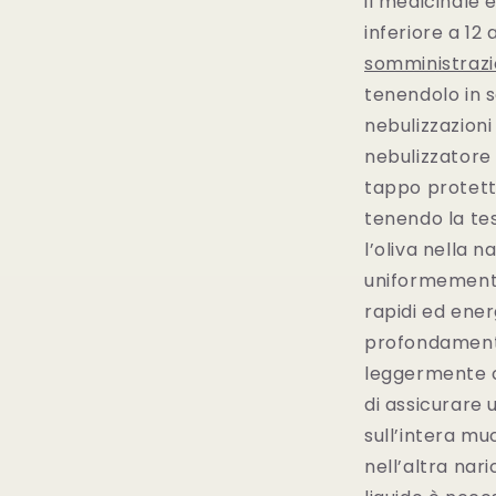
il medicinale 
inferiore a 12
somministraz
tenendolo in 
nebulizzazioni
nebulizzatore 
tappo protetti
tenendo la tes
l’oliva nella 
uniformemente
rapidi ed ener
profondament
leggermente col
di assicurare 
sull’intera mu
nell’altra nar