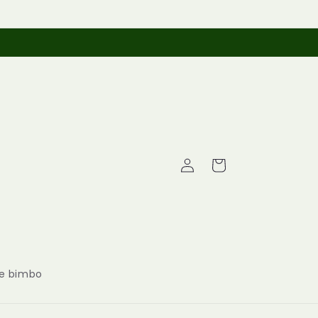
Whatsapp +393514043739
Accedi
Carrello
 bimbo