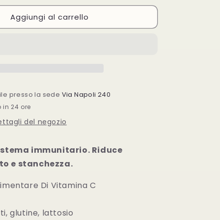
per
Aggiungi al carrello
Zetavit
C1000
20
Compresse
i
Effervescenti
bile presso la sede
Via Napoli 240
o in 24 ore
dettagli del negozio
sistema immunitario. Riduce
o e stanchezza.
limentare Di Vitamina C
a
, glutine, lattosio