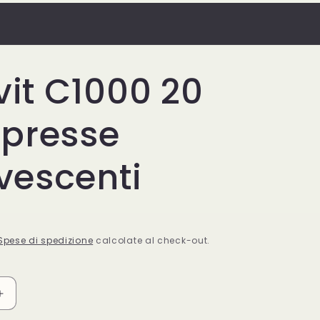
S
vit C1000 20
presse
rvescenti
Spese di spedizione
calcolate al check-out.
Aumenta
quantità