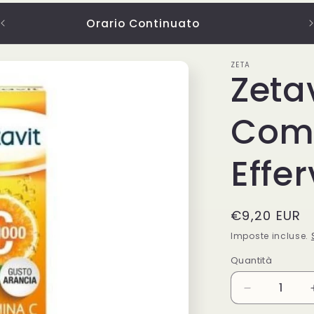
Orario Continuato
ZETA
Zeta
Com
Effe
Prezzo
€9,20 EUR
di
Imposte incluse.
listino
Quantità
Quantità
Diminuisci
quantità