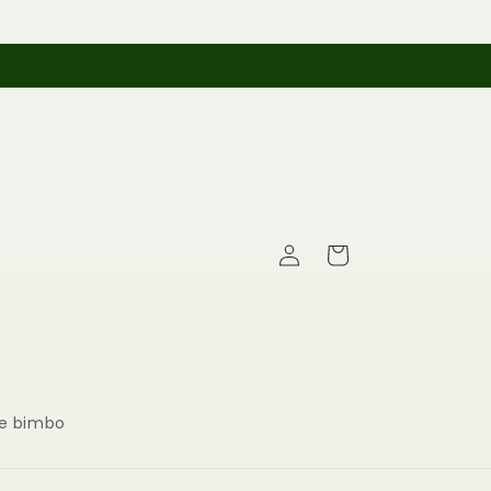
Whatsapp +393514043739
Accedi
Carrello
 bimbo