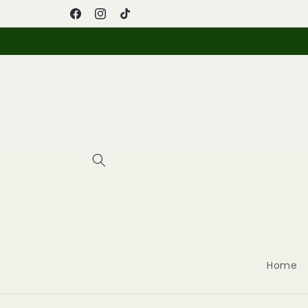
Vai
Farmacia Picazio
direttamente
Facebook
Instagram
TikTok
ai contenuti
Home