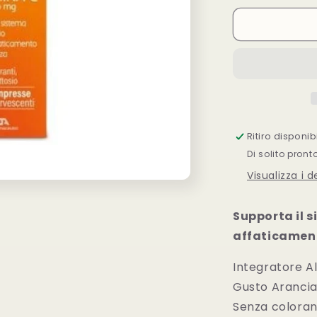
per
Zetavit
C1000
20
Compresse
Effervescent
Ritiro disponi
Di solito pront
Visualizza i 
Supporta il 
affaticament
Integratore A
Gusto Aranci
Senza coloranti